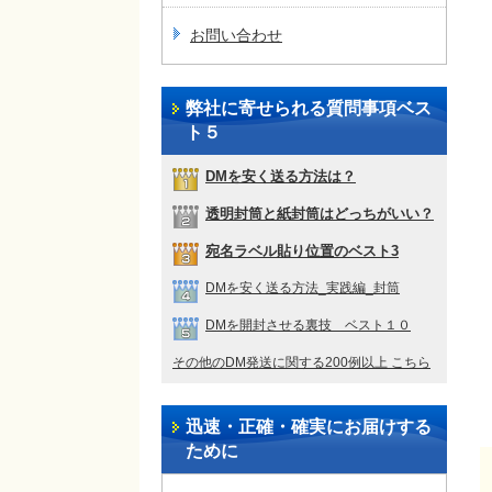
お問い合わせ
弊社に寄せられる質問事項ベス
ト５
DMを安く送る方法は？
透明封筒と紙封筒はどっちがいい？
宛名ラベル貼り位置のベスト3
DMを安く送る方法_実践編_封筒
DMを開封させる裏技 ベスト１０
その他のDM発送に関する200例以上 こちら
迅速・正確・確実にお届けする
ために