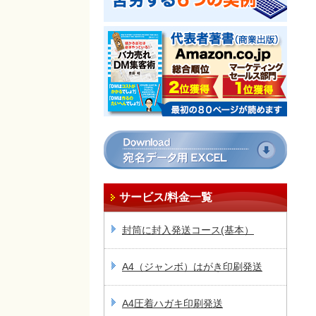
サービス/料金一覧
封筒に封入発送コース(基本）
A4（ジャンボ）はがき印刷発送
A4圧着ハガキ印刷発送