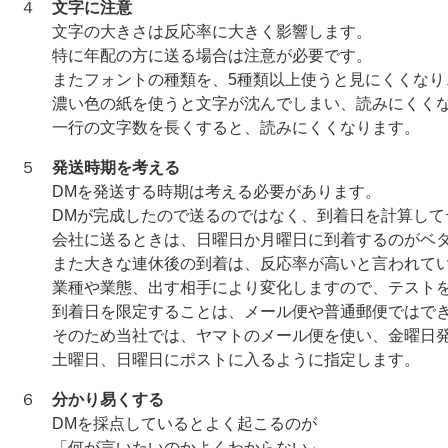
４
文字に注意
文字の大きさは反応率に大きく影響します。
特に年配の方に送る場合は注意が必要です。
またフォントの種類を、5種類以上使うと見にくくなり
濃い色の紙を使うと文字が沈んでしまい、読みにくくな
一行の文字数を長くすると、読みにくくなります。
５
発送時期を考える
DMを発送する時期は考える必要があります。
DMが完成したので送るのではなく、到着日を計算して
会社に送るときは、日曜日か月曜日に到着するのがベタ
また大きな連休後の到着は、反応率が高いと言われてい
業種や業態、出す相手により変化しますので、テストを
到着日を限定することは、メール便や普通郵便ではでき
そのため当社では、ヤマトのメール便を使い、金曜日
土曜日、日曜日にポストに入るように指定します。
６
分かり易くする
DMを採点しているとよく起こるのが
「何が言いたいのかよくわからない」