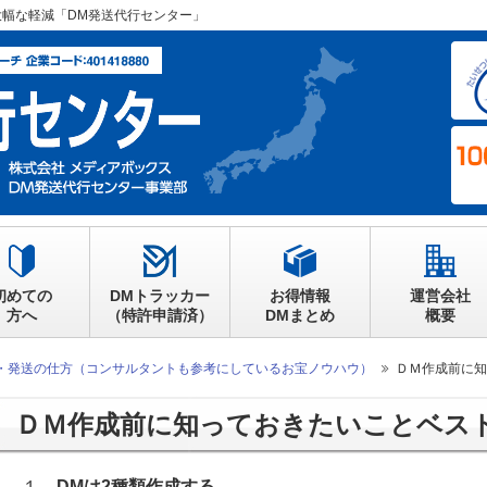
大幅な軽減「DM発送代行センター」
初めての
DMトラッカー
お得情報
運営会社
方へ
（特許申請済）
DMまとめ
概要
・発送の仕方（コンサルタントも参考にしているお宝ノウハウ）
ＤＭ作成前に知
ＤＭ作成前に知っておきたいことベス
１
DMは2種類作成する