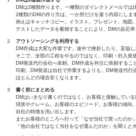
DMは2種類作ります。一種類のダイレクトメールでは比
2種類のDMの作り方は、一か所だけを違う内容にしま
例えばキャッチコピー、イラスト、プレゼント、地図、
テストしたデータを蓄積することにより、DMの反応率を
２
アウトソーシングを利用する
DM作成は大変な作業です。途中で挫折したり、妥協し
そこで、全部の工程をやるのではなく、印刷・封入発送
DM発送代行会社へ依頼、DM作成を外注に依頼すること
印刷、DM発送は自社で作業するよりも、DM発送代行会
ほとんどの場合安くなります。
３
書く前にまとめる
DMはいきなり書くのではなく、お客様と接触している
現状やクレーム、お客様のエピソード、お客様の傾向、
自社の特徴を洗い出します。
またお客様のところへ行って「なぜ当社で買ったのか
「他の会社ではなく当社をなぜ選んだのか」を聞くと大