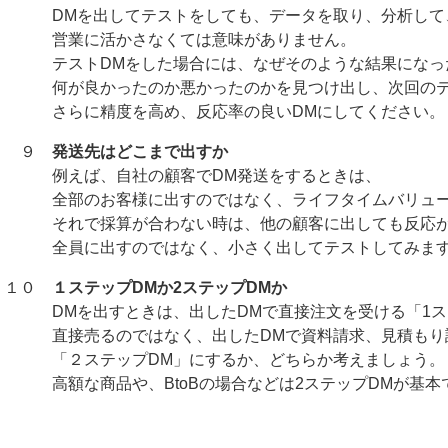
DMを出してテストをしても、データを取り、分析して、
営業に活かさなくては意味がありません。
テストDMをした場合には、なぜそのような結果になっ
何が良かったのか悪かったのかを見つけ出し、次回のテ
さらに精度を高め、反応率の良いDMにしてください。
９
発送先はどこまで出すか
例えば、自社の顧客でDM発送をするときは、
全部のお客様に出すのではなく、ライフタイムバリュー
それで採算が合わない時は、他の顧客に出しても反応が
全員に出すのではなく、小さく出してテストしてみま
１０
１ステップDMか2ステップDMか
DMを出すときは、出したDMで直接注文を受ける「1ス
直接売るのではなく、出したDMで資料請求、見積もり
「２ステップDM」にするか、どちらか考えましょう。
高額な商品や、BtoBの場合などは2ステップDMが基本