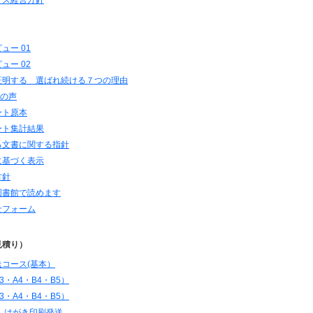
ュー 01
ュー 02
証明する 選ばれ続ける７つの理由
様の声
いと考えています。
ート原本
ート集計結果
当社作業代金のみを限度
る文書に関する指針
に基づく表示
方針
も同様に一切責任を負い
図書館で読めます
せフォーム
見積り）
コース(基本）
・A4・B4・B5）
・A4・B4・B5）
）はがき印刷発送