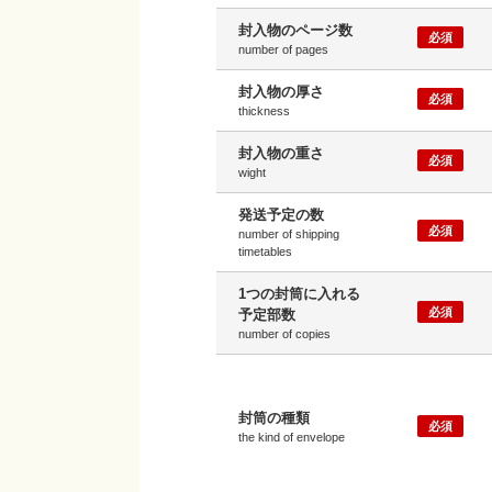
封入物のページ数
必須
number of pages
封入物の厚さ
必須
thickness
封入物の重さ
必須
wight
発送予定の数
必須
number of shipping
timetables
1つの封筒に入れる
必須
予定部数
number of copies
封筒の種類
必須
the kind of envelope