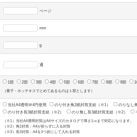
ページ
mm
g
通
1部
2部
3部
4部
5部
6部
7部
8部
9部
1
（冊子・ホッチキスでとめてあるものは１部とします）
当社A4透明＠4円使用
のり付き角2紙封筒支給（※1）
のりなし角
のり付き長3紙封筒支給（※2）
のり無し長3紙封筒支給（※2）
（※1）当社A4透明封筒はA4サイズのカタログで厚さ1㎝まで対応になります。
（※2）角2封筒：A4が折らずに入る封筒
（※3）長3封筒：A4を3つ折にして入れる封筒