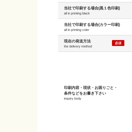
当社で印刷する場合(黒１色印刷)
all in printing black
当社で印刷する場合(カラー印刷)
all in printing coler
現在の発送方法
必須
the delivery method
印刷内容・現状・お困りごと・
条件などをお書き下さい
inquiry body