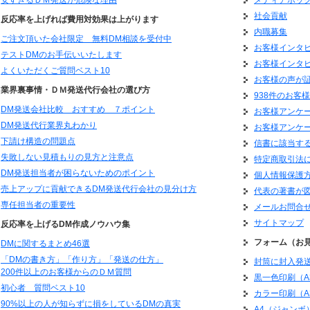
項】
社会貢献
反応率を上げれば費用対効果は上がります
ることが、お客様への何よりの安心と考えております。
内職募集
てのお客様から料金を前金で頂いています。
ご注文頂いた会社限定 無料DM相談を受付中
お客様インタビ
前金制はまれではありますが少しでもコスト削減を実現し
テストDMのお手伝いいたします
お客様インタビ
ない会社と認識していただくためです。
よくいただくご質問ベスト10
に存続するためです。
お客様の声が
業界裏事情・ＤＭ発送代行会社の選び方
938件のお客
責任を明確化し、お客様にご理解いただいたうえで安心してお買い上げいただきた
DM発送会社比較 おすすめ ７ポイント
を期していますが万一のトラブルのために当社の賠償責任について明確化します。
お客様アンケ
DM発送代行業界丸わかり
お客様アンケ
だいた全ての注文に対して当社の過失が生じた場合、送料及び封入物代金を除く、
下請け構造の問題点
信書に該当す
。
失敗しない見積もりの見方と注意点
なる場合においても補償致しかねますので、ご了承ください。
特定商取引法
ルは実費をお支払いいただきます。
DM発送担当者が困らないためのポイント
個人情報保護
れた事による直接又は間接的に生じたお客様又はそれ以外の第三者の損害について
売上アップに貢献できるDM発送代行会社の見分け方
代表の著書が
ださい。
専任担当者の重要性
メールお問合
ついては一切の保証ができませんのでご了承ください。
サイトマップ
かなる理由においても一切責任を負いません。
反応率を上げるDM作成ノウハウ集
の賠償は当社加入の個人情報漏洩保険での支払い金額内とする。
フォーム（お
DMに関するまとめ46選
は訴額の如何に関わらず、名古屋地方裁判所を専属管轄裁判所とします。
「DMの書き方」「作り方」「発送の仕方」
封筒に封入発送
承の上、ご注文頂きますよう宜しくお願い申し上げます。
200件以上のお客様からのＤＭ質問
黒一色印刷（A3
初心者 質問ベスト10
カラー印刷（A3
90%以上の人が知らずに損をしているDMの真実
A4（ジャンボ