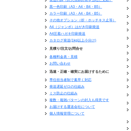
【賠償に関する重要事
黒一色印刷（A3・A4・B4・B5）
当社では企業が存続す
カラー印刷（A3・A4・B4・B5）
そのため当社ではすべ
その他オプション（折・ホッチキス止等）
会社対会社の取引での
A4（ジャンボ）はがき印刷発送
お客様に還元し倒産し
これらすべては永続的
A4圧着ハガキ印刷発送
カタログ発送(1kg以上小分け)
このため、当社の賠償
当社サービスには万全
見積り/注文/お問合せ
お客様よりご依頼いた
各種料金表・見積
として責任を負います
お問い合わせ
それ以上の賠償はいか
迅速・正確・確実にお届けするために
作業開始後のキャンセ
また、当社をご利用さ
専任担当者制で素早く対応
ませんので、ご了承く
発送遅延ゼロの仕組み
運送会社による遅延に
ミス防止の仕組み
信書に関する責任はい
個人情報漏洩について
複数・複雑パターンの封入も得意です
本ご契約に関する訴訟
お届けする運送会社について
以上、あらかじめご了
個人情報管理について