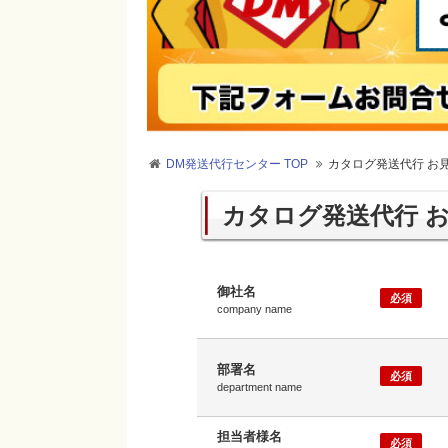
DM発送代行センター TOP
カタログ発送代行 お
カタログ発送代行 
御社名
必須
company name
部署名
必須
department name
担当者様名
必須