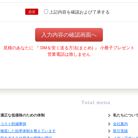
人様確認の上、開示・訂正等を行います。なお、受託業務でお預かりする個人情報
応します。
上記内容を確認および了承する
必須
情報が不足する場合や誤っていた場合は、適切な対応ができないことがあります。
ご相談・苦情については、以下の連絡先までお申し出ください。
入力内容の確認画面へ
ディアボックス 管理責任者
見積のあなたに 『 DMを安く送る方法(まとめ) 』 小冊子プレゼント
4-5-2
営業電話は致しません
X.0561-37-1811
体の名称および苦情処理相談窓口＞
の名称： 一般財団法人日本情報経済社会推進協会
個人情報保護苦情相談室
2 東京都港区六本木一丁目９番９号六本木ファーストビル内
5／0120-700-779
適正な低価格のための体制
私たちについ
送物は発送承諾が得られているものとして受け付けます。
コスト削減事例
会社案内
ない場合には発送できません。
徹底した効率体制を整えています
取引実績
諾の確認をお願いします。当社では一切の責任を負いません。
安すぎるＤＭ発送が危険な理由
メディアボッ