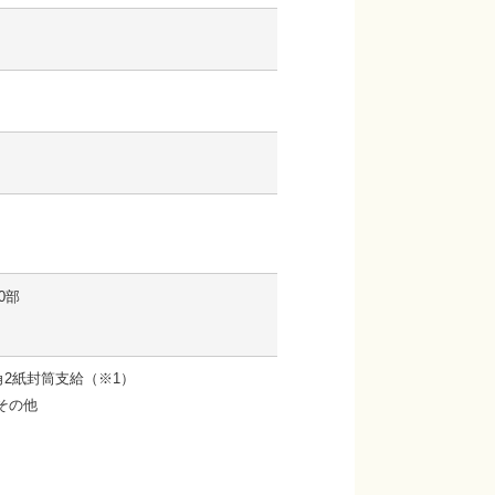
0部
2紙封筒支給（※1）
その他