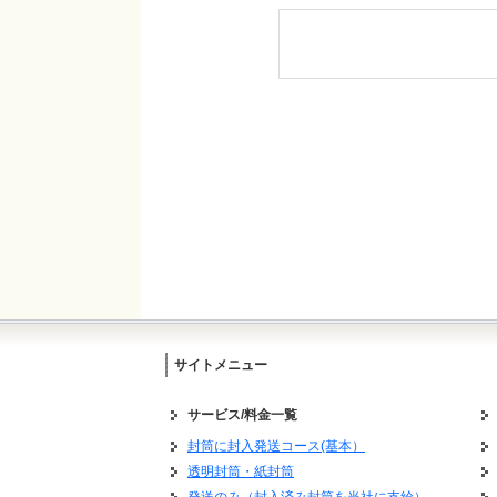
４．個人情報は、ご本
認させて頂いた上で対
５．お預かりした個人
６．個人情報に関する
＜連絡先＞株式会社メ
〒470-0164
愛知県愛知郡東郷町三ツ池
TEL.0561-37-2027／FA
＜認定個人情報保護団
認定個人情報保護団体
苦情の解決の申出先：
住所：〒106-003
電話番号：03-5860-756
サイトメニュー
サービス/料金一覧
個人顧客に対しての発
封筒に封入発送コース(基本）
もし承諾が得られてい
透明封筒・紙封筒
お客様にて必ず発送承
発送のみ（封入済み封筒を当社に支給）