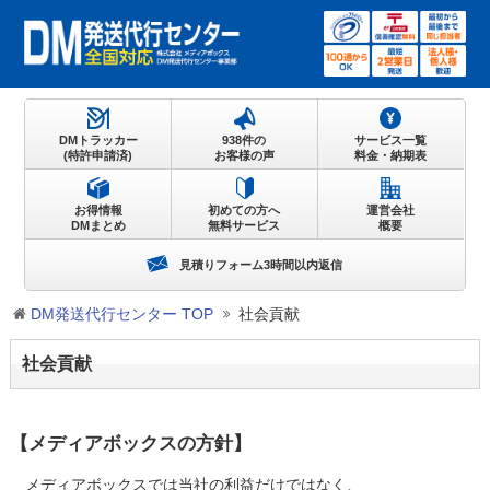
DMトラッカー
938件の
サービス一覧
(特許申請済)
お客様の声
料金・納期表
お得情報
初めての方へ
運営会社
DMまとめ
無料サービス
概要
見積りフォーム3時間以内返信
DM発送代行センター TOP
社会貢献
社会貢献
【メディアボックスの方針】
メディアボックスでは当社の利益だけではなく、