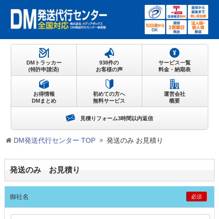
DMトラッカー
938件の
サービス一覧
(特許申請済)
お客様の声
料金・納期表
お得情報
初めての方へ
運営会社
DMまとめ
無料サービス
概要
見積りフォーム3時間以内返信
DM発送代行センター TOP
発送のみ お見積り
発送のみ お見積り
御社名
必須