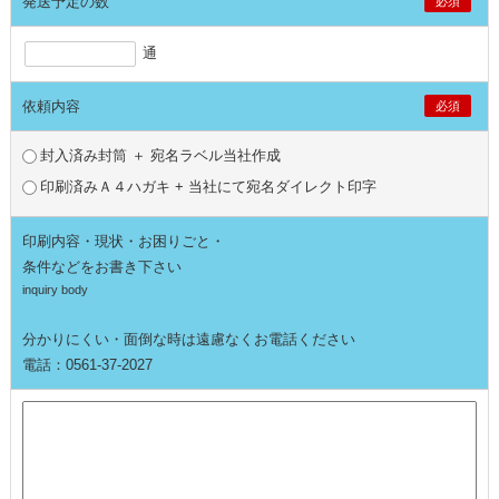
発送予定の数
必須
通
依頼内容
必須
封入済み封筒 ＋ 宛名ラベル当社作成
印刷済みＡ４ハガキ + 当社にて宛名ダイレクト印字
印刷内容・現状・お困りごと・
条件などをお書き下さい
inquiry body
分かりにくい・面倒な時は遠慮なくお電話ください
電話：0561-37-2027